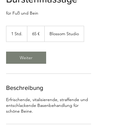
für Fuß und Bein
65
Euro
1 Std.
1
65 €
Blossom Studio
S
t
d
Weiter
Beschreibung
Erfrischende, vitalisierende, straffende und
entschlackende Basenbehandlung für
schöne Beine.