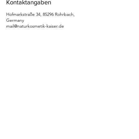
Kontaktangaben
Hofmarkstraße 34, 85296 Rohrbach,
Germany
mail@naturkosmetik-kaiser.de
Öffnungszeiten:
Montag bis Freitag 9-18 Uhr
nach telefonischer Absprache
© 2021 Michaela Kaiser
Hofmarkstraße 34 | 85296 Rohrbach
Telefon
08442
964
69 10 | Mobil: 0171
754
62 04
mail@naturkosmetik-kaiser.de
IMPRESSUM
|
DATENSCHUT
Z |
AGB
mit Liebe gestaltet
alchemilladesign